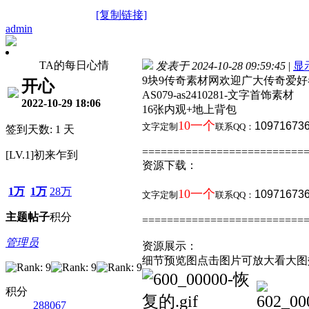
[复制链接]
admin
TA的每日心情
发表于 2024-10-28 09:59:45
|
显
9块9传奇素材网欢迎广大传奇爱
开心
AS079-as2410281-文字首饰素材
2022-10-29 18:06
16张内观+地上背包
10一个
10971673
文字
定制
联系QQ：
签到天数: 1 天
==========================
[LV.1]初来乍到
资源下载：
1万
1万
28万
10一个
10971673
文字
定制
联系QQ：
主题
帖子
积分
==========================
管理员
资源展示：
细节预览图点击图片可放大看大图
积分
288067