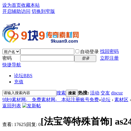
设为首页
收藏本站
开启辅助访问
切换到窄版
找回密码
自动登录
密码
立即注册
登录
快捷导航
论坛
BBS
充值
搜索
热搜:
活动
交友
discuz
搜索
9块9素材网-＿免费素材网-＿本站注册账号免费
»
论坛
›
素材区
›
返回列表
[法宝等特殊首饰]
as
查看:
17625
|
回复:
0