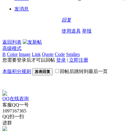
发消息
回复
使用道具
举报
返回列表
高级模式
B
Color
Image
Link
Quote
Code
Smilies
您需要登录后才可以回帖
登录
|
立即注册
本版积分规则
回帖后跳转到最后一页
发表回复
QQ在线咨询
客服QQ一号
1097167365
QQ扫一扫
进群