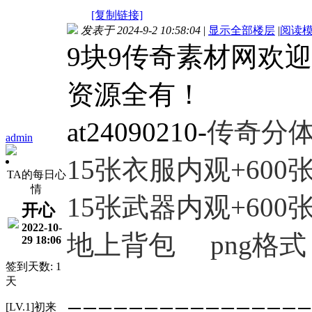
[复制链接]
发表于 2024-9-2 10:58:04
|
显示全部楼层
|
阅读
9块9传奇素材网欢
资源全有！
at24090210-
传奇分
admin
15张衣服
内观+600
TA的每日心
情
15张武器内观+600
开心
2022-10-
地上背包 png格式
29 18:06
签到天数: 1
天
================
[LV.1]初来