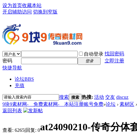
设为首页
收藏本站
开启辅助访问
切换到窄版
找回密码
自动登录
密码
立即注册
登录
快捷导航
论坛
BBS
充值
搜索
热搜:
活动
交友
discuz
搜索
9块9素材网-＿免费素材网-＿本站注册账号免费
»
论坛
›
素材区
›
返回列表
at24090210-传奇
查看:
6265
|
回复:
0