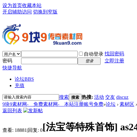
设为首页
收藏本站
开启辅助访问
切换到窄版
找回密码
自动登录
密码
立即注册
登录
快捷导航
论坛
BBS
充值
搜索
热搜:
活动
交友
discuz
搜索
9块9素材网-＿免费素材网-＿本站注册账号免费
»
论坛
›
素材区
›
返回列表
[法宝等特殊首饰]
as
查看:
18881
|
回复:
0