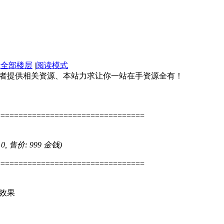
示全部楼层
|
阅读模式
好者提供相关资源、本站力求让你一站在手资源全有！
=================================
 0, 售价: 999 金钱)
=================================
效果