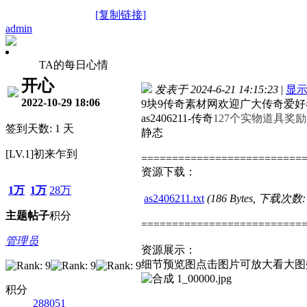
[复制链接]
admin
TA的每日心情
开心
发表于 2024-6-21 14:15:23
|
显
2022-10-29 18:06
9块9传奇素材网欢迎广大传奇爱
as2406211-传奇
127个实物道具奖励
签到天数: 1 天
静态
[LV.1]初来乍到
==========================
资源下载：
1万
1万
28万
as2406211.txt
(186 Bytes, 下载次数:
主题
帖子
积分
==========================
管理员
资源展示：
细节预览图点击图片可放大看大图
积分
288051