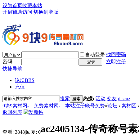
设为首页
收藏本站
开启辅助访问
切换到窄版
找回密码
自动登录
密码
立即注册
登录
快捷导航
论坛
BBS
充值
搜索
热搜:
活动
交友
discuz
搜索
9块9素材网-＿免费素材网-＿本站注册账号免费
»
论坛
›
素材区
›
返回列表
ac2405134-传奇称号
查看:
3848
|
回复:
0