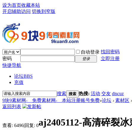
设为首页
收藏本站
开启辅助访问
切换到窄版
找回密码
自动登录
密码
立即注册
登录
快捷导航
论坛
BBS
充值
搜索
热搜:
活动
交友
discuz
搜索
9块9素材网-＿免费素材网-＿本站注册账号免费
»
论坛
›
素材区
›
返回列表
aj2405112-高清碎裂
查看:
6496
|
回复:
0