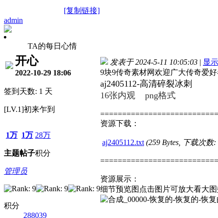
[复制链接]
admin
TA的每日心情
开心
发表于 2024-5-11 10:05:03
|
显
9块9传奇素材网欢迎广大传奇爱
2022-10-29 18:06
aj2405112-高清碎裂冰刺
签到天数: 1 天
16张内观 png格式
[LV.1]初来乍到
==========================
资源下载：
1万
1万
28万
aj2405112.txt
(259 Bytes, 下载次数:
主题
帖子
积分
==========================
管理员
资源展示：
细节预览图点击图片可放大看大图
积分
288039