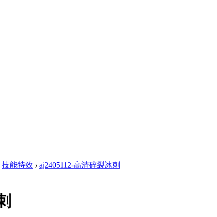
技能特效
›
aj2405112-高清碎裂冰刺
冰刺