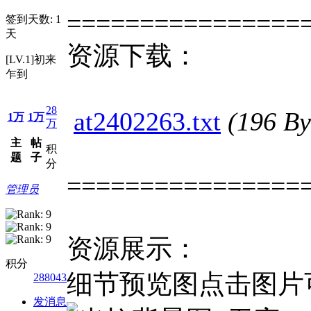
================
签到天数: 1
天
资源下载：
[LV.1]初来
乍到
28
at2402263.txt
(196 
1万
1万
万
主
帖
积
题
子
分
================
管理员
资源展示：
积分
细节预览图点击图片
288043
发消息