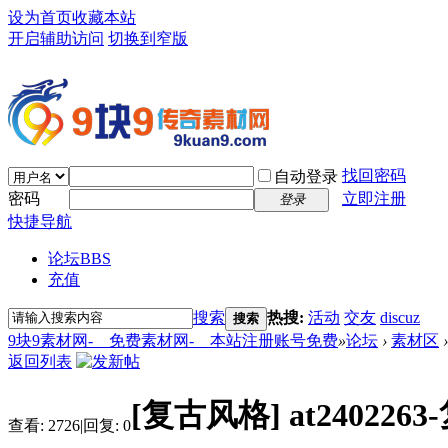
设为首页
收藏本站
开启辅助访问
切换到窄版
找回密码
自动登录
密码
立即注册
登录
快捷导航
论坛
BBS
充值
搜索
热搜:
活动
交友
discuz
搜索
9块9素材网-＿免费素材网-＿本站注册账号免费
»
论坛
›
素材区
›
返回列表
[复古风格]
at2402
查看:
2726
|
回复:
0