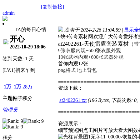
[复制链接]
admin
TA的每日心情
发表于 2024-2-26 11:04:59
|
显示全
9块9传奇素材网欢迎广大传奇爱好
开心
at2402261-天使雷霆套装素材
（带
2022-10-29 18:06
9张衣服内观+600张衣服外观
10张武器内观+600张武器外观
签到天数: 1 天
首饰内观12张
[LV.1]初来乍到
png格式 地上背包
=============================
1万
1万
28万
资源下载：
主题
帖子
积分
at2402261.txt
(196 Bytes, 下载次数: 0
管理员
=============================
资源展示：
细节预览图点击图片可放大看大图效
积分