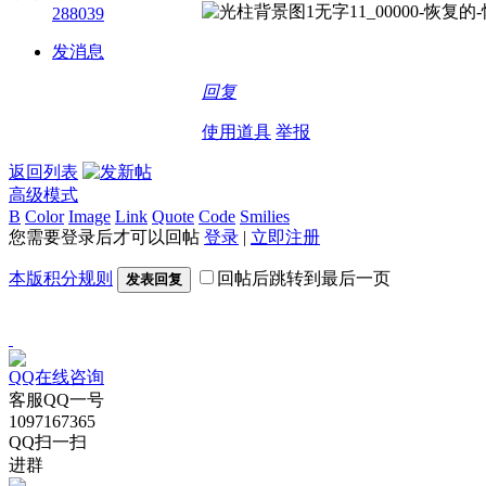
288039
发消息
回复
使用道具
举报
返回列表
高级模式
B
Color
Image
Link
Quote
Code
Smilies
您需要登录后才可以回帖
登录
|
立即注册
本版积分规则
回帖后跳转到最后一页
发表回复
QQ在线咨询
客服QQ一号
1097167365
QQ扫一扫
进群