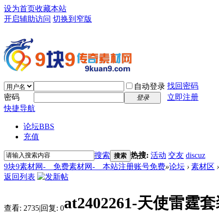
设为首页
收藏本站
开启辅助访问
切换到窄版
找回密码
自动登录
密码
立即注册
登录
快捷导航
论坛
BBS
充值
搜索
热搜:
活动
交友
discuz
搜索
9块9素材网-＿免费素材网-＿本站注册账号免费
»
论坛
›
素材区
›
返回列表
at2402261-天使
查看:
2735
|
回复:
0