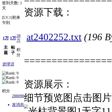
签到天数: 1
天
资源下载：
[LV.1]初来
乍到
at2402252.txt
(196 
28
1万
1万
万
主
帖
积
题
子
分
================
管理员
资源展示：
积分
细节预览图点击图片
288098
发消息