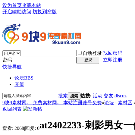
设为首页
收藏本站
开启辅助访问
切换到窄版
找回密码
自动登录
密码
立即注册
登录
快捷导航
论坛
BBS
充值
搜索
热搜:
活动
交友
discuz
搜索
9块9素材网-＿免费素材网-＿本站注册账号免费
»
论坛
›
素材区
›
返回列表
at2402233-刺影
查看:
2068
|
回复:
0