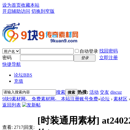
设为首页
收藏本站
开启辅助访问
切换到窄版
找回密码
自动登录
密码
立即注册
登录
快捷导航
论坛
BBS
充值
搜索
热搜:
活动
交友
discuz
搜索
9块9素材网-＿免费素材网-＿本站注册账号免费
»
论坛
›
素材区
›
返回列表
[时装通用素材]
at2
查看:
2717
|
回复: