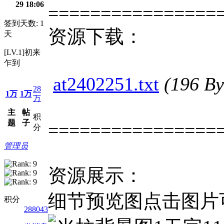
29 18:06
================
签到天数: 1
资源下载：
天
[LV.1]初来
乍到
at2402251.txt
(196 
28
1万
1万
万
主
帖
积
题
子
================
分
管理员
资源展示：
细节预览图点击图片
积分
288043