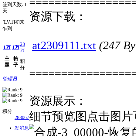
================
签到天数: 1
天
资源下载：
[LV.1]初来
乍到
at2309111.txt
(247 B
28
1万
1万
万
主
帖
积
题
子
分
================
管理员
资源展示：
积分
细节预览图点击图片
288067
发消息