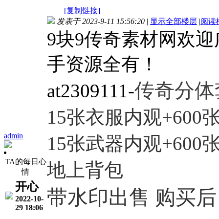
[复制链接]
发表于 2023-9-11 15:56:20
|
显示全部楼层
|
阅读
9块9传奇素材网欢
手资源全有！
传奇分体
at2309111-
15张衣服内观+600
admin
15张武器内观+600
TA的每日心
地上背包
情
开心
带水印出售 购买后 
2022-10-
29 18:06