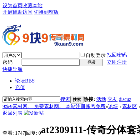
设为首页
收藏本站
开启辅助访问
切换到窄版
找回密码
自动登录
密码
立即注册
登录
快捷导航
论坛
BBS
充值
搜索
热搜:
活动
交友
discuz
搜索
9块9素材网-＿免费素材网-＿本站注册账号免费
»
论坛
›
素材区
›
返回列表
at2309111-传奇分体
查看:
1747
|
回复:
0