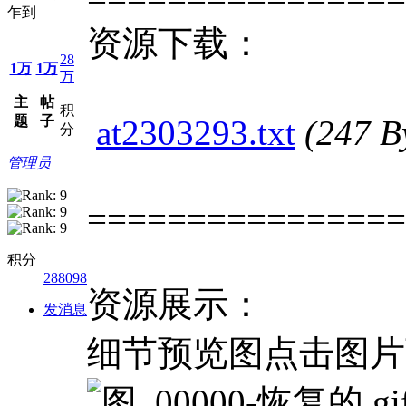
乍到
资源下载：
28
1万
1万
万
主
帖
积
题
子
at2303293.txt
(247 
分
管理员
================
积分
288098
资源展示：
发消息
细节预览图点击图片