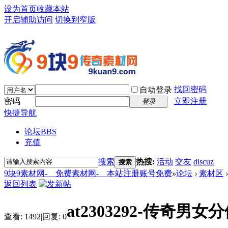
设为首页
收藏本站
开启辅助访问
切换到窄版
找回密码
自动登录
密码
立即注册
登录
快捷导航
论坛
BBS
充值
搜索
热搜:
活动
交友
discuz
搜索
9块9素材网-＿免费素材网-＿本站注册账号免费
»
论坛
›
素材区
›
返回列表
at2303292-传奇男女
查看:
1492
|
回复:
0