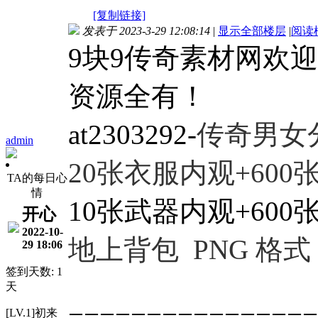
[复制链接]
发表于 2023-3-29 12:08:14
|
显示全部楼层
|
阅读
9块9传奇素材网欢
资源全有！
at2303292-
传奇男女
admin
20张衣服内观+600
TA的每日心
情
10张武器内观+600
开心
2022-10-
地上背包
PNG 格式
29 18:06
签到天数: 1
天
================
[LV.1]初来