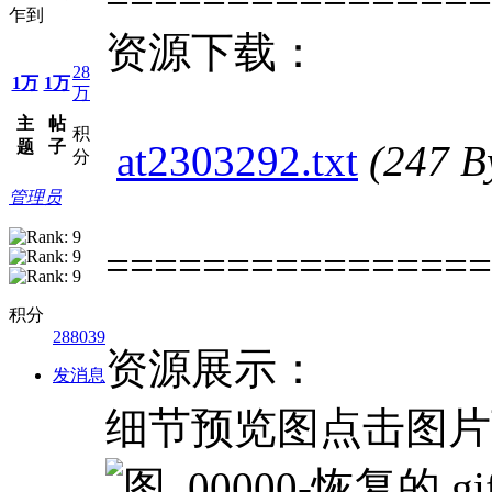
乍到
资源下载：
28
1万
1万
万
主
帖
积
题
子
at2303292.txt
(247 
分
管理员
================
积分
288039
资源展示：
发消息
细节预览图点击图片