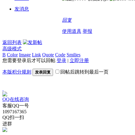
发消息
回复
使用道具
举报
返回列表
高级模式
B
Color
Image
Link
Quote
Code
Smilies
您需要登录后才可以回帖
登录
|
立即注册
本版积分规则
回帖后跳转到最后一页
发表回复
QQ在线咨询
客服QQ一号
1097167365
QQ扫一扫
进群