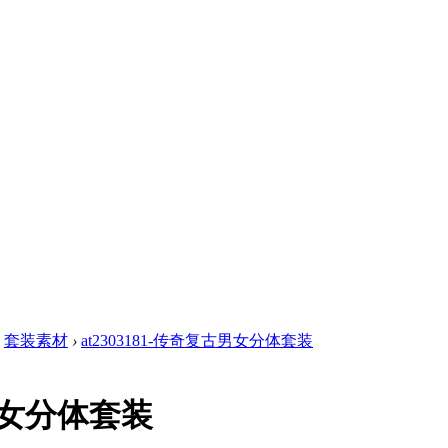
套装素材
›
at2303181-传奇复古男女分体套装
古男女分体套装