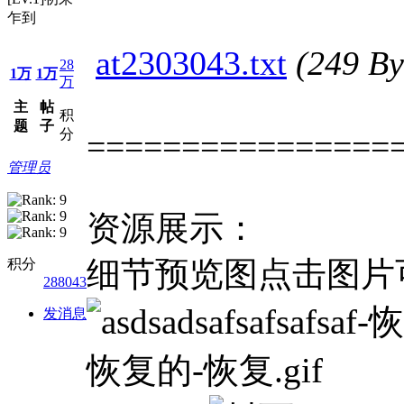
乍到
at2303043.txt
(249 
28
1万
1万
万
主
帖
积
题
子
分
================
管理员
资源展示：
细节预览图点击图片
积分
288043
发消息