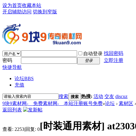
设为首页
收藏本站
开启辅助访问
切换到窄版
找回密码
自动登录
密码
立即注册
登录
快捷导航
论坛
BBS
充值
搜索
热搜:
活动
交友
discuz
搜索
9块9素材网-＿免费素材网-＿本站注册账号免费
»
论坛
›
素材区
›
返回列表
[时装通用素材]
at23
查看:
2253
|
回复:
0