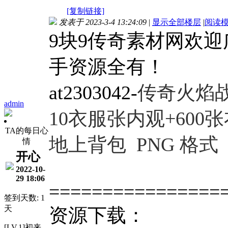
[复制链接]
发表于 2023-3-4 13:24:09
|
显示全部楼层
|
阅读
9块9传奇素材网欢
手资源全有！
at2303042-
传奇
火焰
admin
10衣服张内观+600
TA的每日心
地上背包
PNG 格式
情
开心
2022-10-
29 18:06
================
签到天数: 1
天
资源下载：
[LV.1]初来