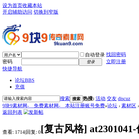
设为首页
收藏本站
开启辅助访问
切换到窄版
找回密码
自动登录
密码
立即注册
登录
快捷导航
论坛
BBS
充值
搜索
热搜:
活动
交友
discuz
搜索
9块9素材网-＿免费素材网-＿本站注册账号免费
»
论坛
›
素材区
›
返回列表
[复古风格]
at23010
查看:
1714
|
回复:
0