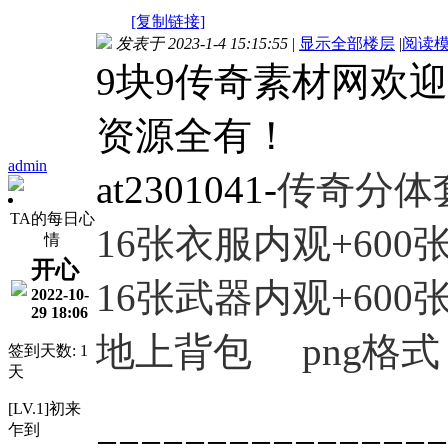
[复制链接]
发表于 2023-1-4 15:15:55
|
显示全部楼层
|
阅读
9块9传奇素材网欢
资源全有！
admin
at2301041-
传奇分体
TA的每日心
16张衣服
内观+600
情
开心
16张武器内观+600
2022-10-
29 18:06
地上背包 png格式
签到天数: 1
天
[LV.1]初来
乍到
================