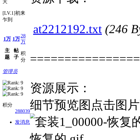
天
[LV.1]初来
乍到
at2212192.txt
(246 
28
1万
1万
万
主
帖
积
================
题
子
分
管理员
资源展示：
细节预览图点击图片
积分
288039
发消息