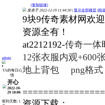
[复制链接]
发表于 2022-12-19 11:44:50
|
显示全部楼层
|
阅
9块9传奇素材网欢
资源全有！
at2212192-
传奇一体
12张衣服
内观+600
admin
地上背包 png格式
TA的每日心
情
开心
2022-10-
================
29 18:06
资源下载：
签到天数: 1