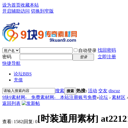
设为首页
收藏本站
开启辅助访问
切换到窄版
找回密码
自动登录
密码
立即注册
登录
快捷导航
论坛
BBS
充值
搜索
热搜:
活动
交友
discuz
搜索
9块9素材网-＿免费素材网-＿本站注册账号免费
»
论坛
›
素材区
›
返回列表
[时装通用素材]
at22
查看:
1582
|
回复:
0