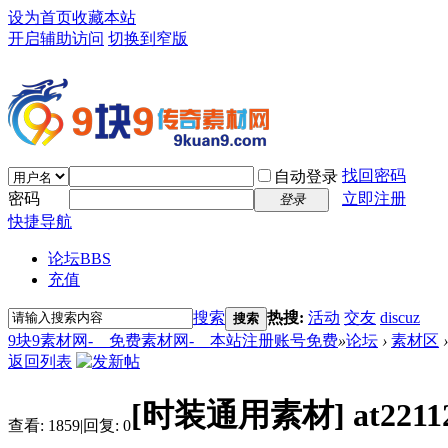
设为首页
收藏本站
开启辅助访问
切换到窄版
找回密码
自动登录
密码
立即注册
登录
快捷导航
论坛
BBS
充值
搜索
热搜:
活动
交友
discuz
搜索
9块9素材网-＿免费素材网-＿本站注册账号免费
»
论坛
›
素材区
›
返回列表
[时装通用素材]
at22
查看:
1859
|
回复:
0