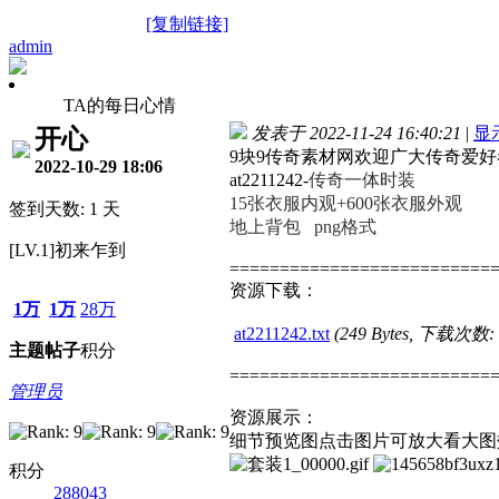
[复制链接]
admin
TA的每日心情
发表于 2022-11-24 16:40:21
|
显
开心
9块9传奇素材网欢迎广大传奇爱
2022-10-29 18:06
at2211242-
传奇一体时装
15张衣服内观+600张
衣服外观
签到天数: 1 天
地上背包 png格式
[LV.1]初来乍到
==========================
资源下载：
1万
1万
28万
at2211242.txt
(249 Bytes, 下载次数:
主题
帖子
积分
==========================
管理员
资源展示：
细节预览图点击图片可放大看大图
积分
288043