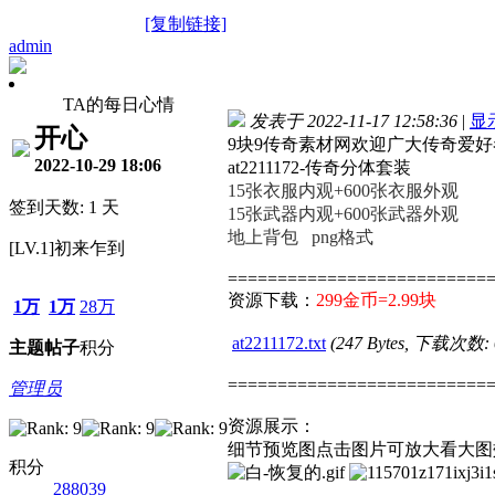
[复制链接]
admin
TA的每日心情
发表于 2022-11-17 12:58:36
|
显
开心
9块9传奇素材网欢迎广大传奇爱
2022-10-29 18:06
at2211172-传奇分体套装
15张衣服内观+600张
衣服外观
签到天数: 1 天
15张武器内观+600张
武器
外观
地上背包 png格式
[LV.1]初来乍到
==========================
资源下载：
299金币=2.99块
1万
1万
28万
at2211172.txt
(247 Bytes, 下载次数:
主题
帖子
积分
==========================
管理员
资源展示：
细节预览图点击图片可放大看大图
积分
288039