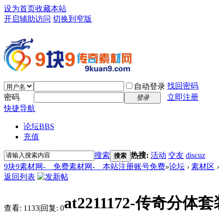
设为首页
收藏本站
开启辅助访问
切换到窄版
找回密码
自动登录
密码
立即注册
登录
快捷导航
论坛
BBS
充值
搜索
热搜:
活动
交友
discuz
搜索
9块9素材网-＿免费素材网-＿本站注册账号免费
»
论坛
›
素材区
›
返回列表
at2211172-传奇分体套
查看:
1133
|
回复:
0