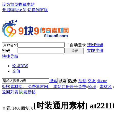
设为首页
收藏本站
开启辅助访问
切换到窄版
找回密码
自动登录
密码
立即注册
登录
快捷导航
论坛
BBS
充值
搜索
热搜:
活动
交友
discuz
搜索
9块9素材网-＿免费素材网-＿本站注册账号免费
»
论坛
›
素材区
›
返回列表
[时装通用素材]
at22
查看:
1460
|
回复:
0