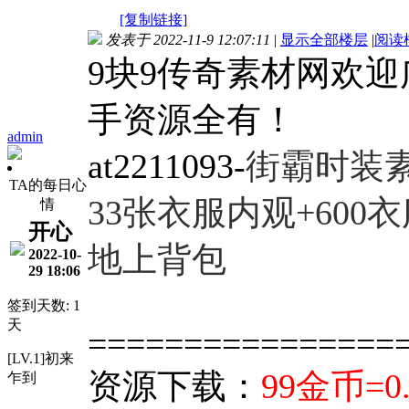
[复制链接]
发表于 2022-11-9 12:07:11
|
显示全部楼层
|
阅读
9块9传奇素材网欢
手资源全有！
admin
at2211093-
街霸时装
TA的每日心
33张衣服内观+600
衣
情
开心
地上背包
2022-10-
29 18:06
签到天数: 1
天
================
[LV.1]初来
资源下载：
99金币=0
乍到