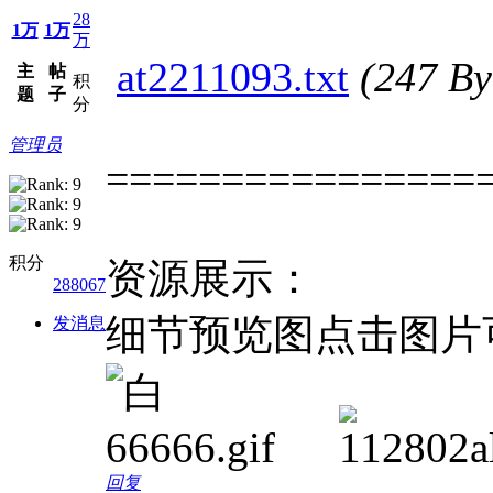
28
1万
1万
万
at2211093.txt
(247 
主
帖
积
题
子
分
管理员
================
积分
资源展示：
288067
细节预览图点击图片
发消息
回复