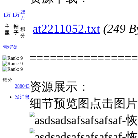
28
1万
1万
万
at2211052.txt
(249 
主
帖
积
题
子
分
管理员
================
积分
资源展示：
288043
发消息
细节预览图点击图片