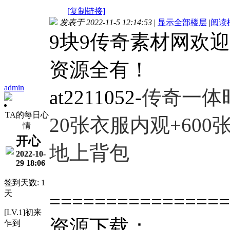
[复制链接]
发表于 2022-11-5 12:14:53
|
显示全部楼层
|
阅读
9块9传奇素材网欢
资源全有！
admin
at2211052-
传奇一体
TA的每日心
20张衣服内观+600
情
开心
地上背包
2022-10-
29 18:06
签到天数: 1
天
================
[LV.1]初来
资源下载：
乍到