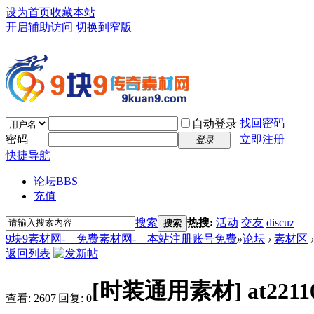
设为首页
收藏本站
开启辅助访问
切换到窄版
找回密码
自动登录
密码
立即注册
登录
快捷导航
论坛
BBS
充值
搜索
热搜:
活动
交友
discuz
搜索
9块9素材网-＿免费素材网-＿本站注册账号免费
»
论坛
›
素材区
›
返回列表
[时装通用素材]
at22
查看:
2607
|
回复:
0