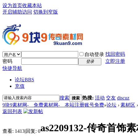
设为首页
收藏本站
开启辅助访问
切换到窄版
找回密码
自动登录
密码
立即注册
登录
快捷导航
论坛
BBS
充值
搜索
热搜:
活动
交友
discuz
搜索
9块9素材网-＿免费素材网-＿本站注册账号免费
»
论坛
›
素材区
›
返回列表
as2209132-传奇首饰
查看:
1413
|
回复:
0