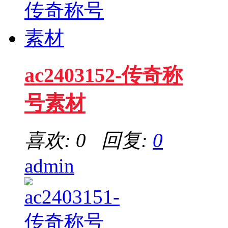
ac2403152-传奇称
号素材
喜欢: 0 回复:
0
admin