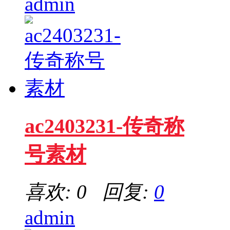
admin
ac2403231-传奇称
号素材
喜欢: 0 回复:
0
admin