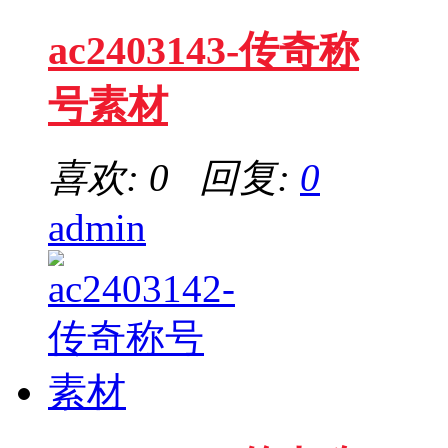
ac2403143-传奇称
号素材
喜欢: 0 回复:
0
admin