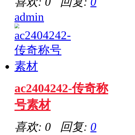
喜欢: 0 回复:
0
admin
ac2404242-传奇称
号素材
喜欢: 0 回复:
0