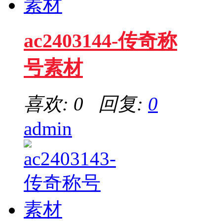
ac2403144-传奇称
号素材
喜欢: 0 回复:
0
admin