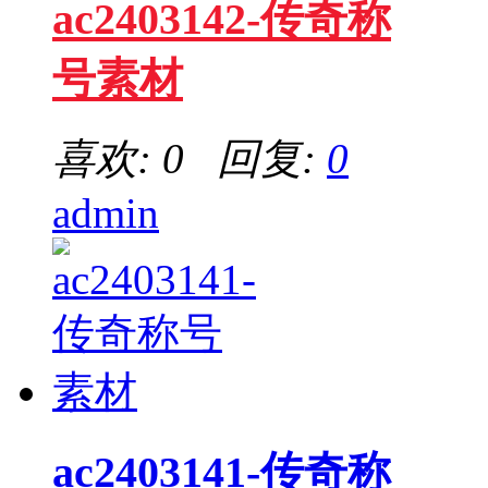
ac2403142-传奇称
号素材
喜欢: 0 回复:
0
admin
ac2403141-传奇称