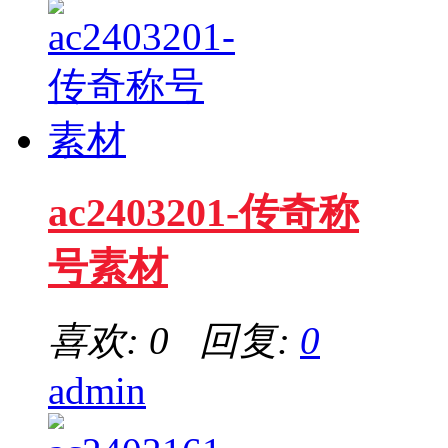
ac2403201-传奇称
号素材
喜欢: 0 回复:
0
admin