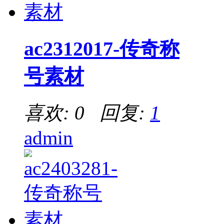
ac2312017-传奇称
号素材
喜欢: 0 回复:
1
admin