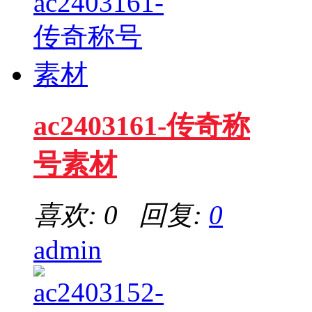
ac2403161-传奇称
号素材
喜欢: 0 回复:
0
admin