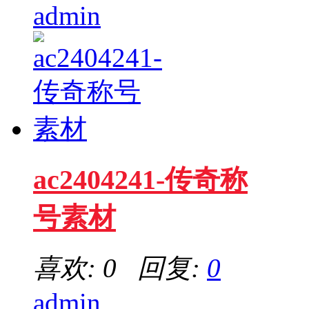
admin
ac2404241-传奇称
号素材
喜欢: 0 回复:
0
admin