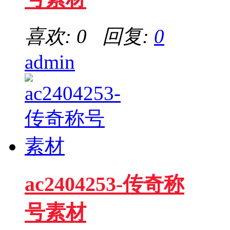
喜欢: 0 回复:
0
admin
ac2404253-传奇称
号素材