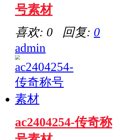
号素材
喜欢: 0 回复:
0
admin
ac2404254-传奇称
号素材