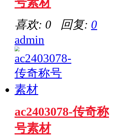
号素材
喜欢: 0 回复:
0
admin
ac2403078-传奇称
号素材