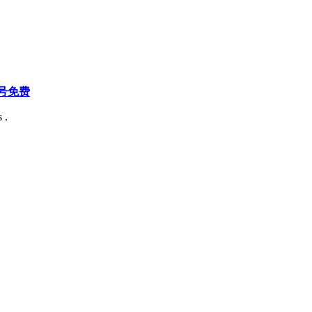
号免费
 .