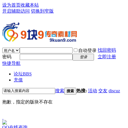
设为首页
收藏本站
开启辅助访问
切换到窄版
找回密码
自动登录
密码
立即注册
登录
快捷导航
论坛
BBS
充值
搜索
热搜:
活动
交友
discuz
搜索
抱歉，指定的版块不存在
QQ在线咨询