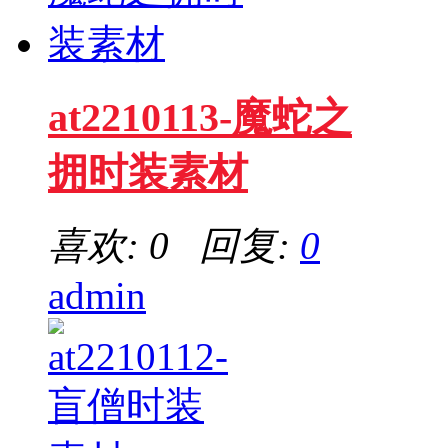
at2210113-魔蛇之
拥时装素材
喜欢: 0 回复:
0
admin