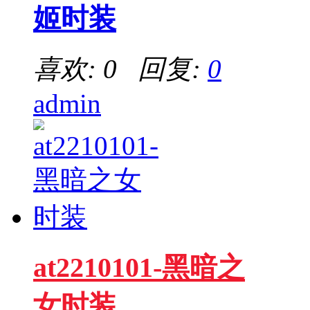
姬时装
喜欢: 0 回复:
0
admin
at2210101-黑暗之
女时装