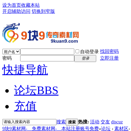
设为首页
收藏本站
开启辅助访问
切换到窄版
找回密码
自动登录
密码
立即注册
登录
快捷导航
论坛
BBS
充值
搜索
热搜:
活动
交友
discuz
搜索
9块9素材网-＿免费素材网-＿本站注册账号免费
»
论坛
›
素材区
›