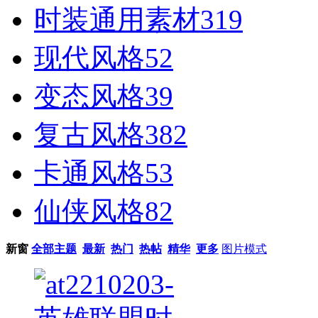
时装通用素材
319
现代风格
52
变态风格
39
复古风格
382
卡通风格
53
仙侠风格
82
新窗
全部主题
最新
热门
热帖
精华
更多
图片模式