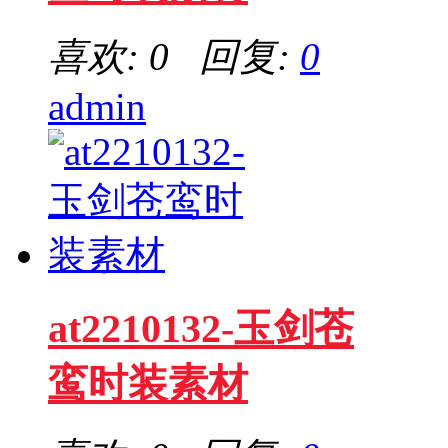
喜欢: 0 回复:
0
admin
at2210132-玉剑苍
鸾时装素材