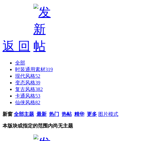
返 回
全部
时装通用素材
319
现代风格
52
变态风格
39
复古风格
382
卡通风格
53
仙侠风格
82
新窗
全部主题
最新
热门
热帖
精华
更多
图片模式
本版块或指定的范围内尚无主题