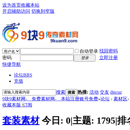
设为首页
收藏本站
开启辅助访问
切换到窄版
找回密码
自动登录
密码
立即注册
登录
快捷导航
论坛
BBS
充值
搜索
热搜:
活动
交友
discuz
搜索
9块9素材网-＿免费素材网-＿本站注册账号免费
»
论坛
›
素材区
›
收藏本版
|
订阅
套装素材
今日:
0
|
主题:
1795
|
排