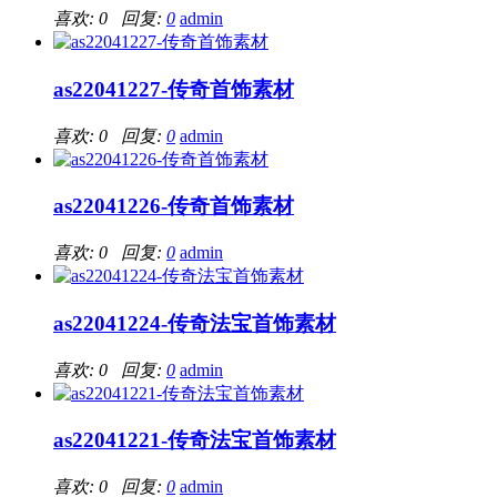
喜欢: 0 回复:
0
admin
as22041227-传奇首饰素材
喜欢: 0 回复:
0
admin
as22041226-传奇首饰素材
喜欢: 0 回复:
0
admin
as22041224-传奇法宝首饰素材
喜欢: 0 回复:
0
admin
as22041221-传奇法宝首饰素材
喜欢: 0 回复:
0
admin