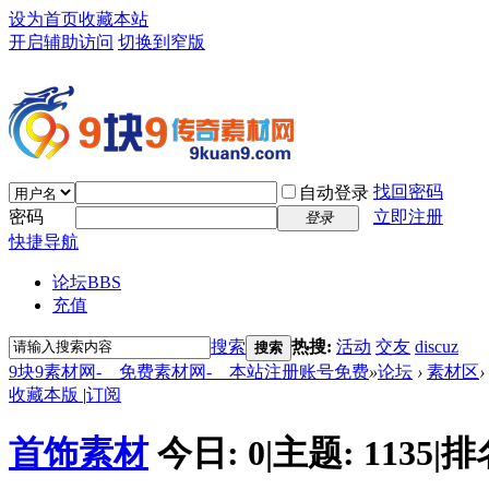
设为首页
收藏本站
开启辅助访问
切换到窄版
找回密码
自动登录
密码
立即注册
登录
快捷导航
论坛
BBS
充值
搜索
热搜:
活动
交友
discuz
搜索
9块9素材网-＿免费素材网-＿本站注册账号免费
»
论坛
›
素材区
›
收藏本版
|
订阅
首饰素材
今日:
0
|
主题:
1135
|
排