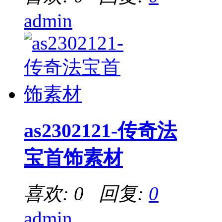
admin
as2302121-传奇法
宝首饰素材
喜欢: 0 回复:
0
admin