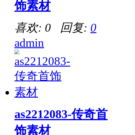
饰素材
喜欢: 0 回复:
0
admin
as2212083-传奇首
饰素材