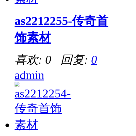
as2212255-传奇首
饰素材
喜欢: 0 回复:
0
admin