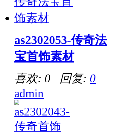
as2302053-传奇法
宝首饰素材
喜欢: 0 回复:
0
admin