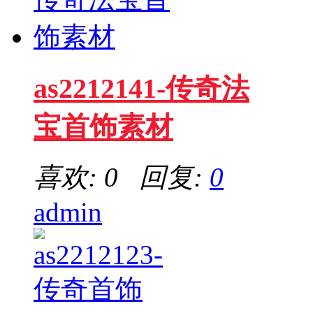
as2212141-传奇法
宝首饰素材
喜欢: 0 回复:
0
admin