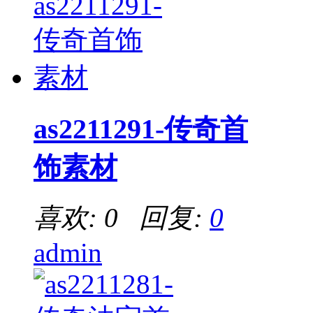
as2211291-传奇首
饰素材
喜欢: 0 回复:
0
admin