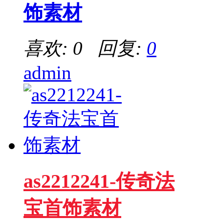
饰素材
喜欢: 0 回复:
0
admin
as2212241-传奇法
宝首饰素材