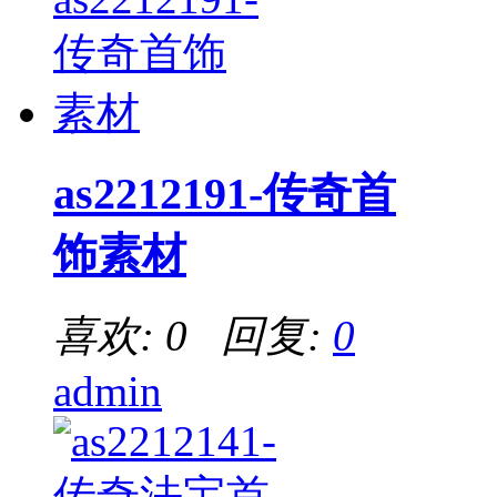
as2212191-传奇首
饰素材
喜欢: 0 回复:
0
admin