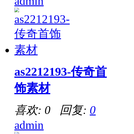
admin
as2212193-传奇首
饰素材
喜欢: 0 回复:
0
admin