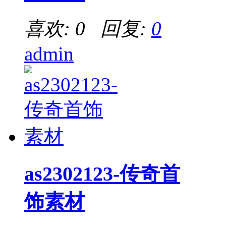
喜欢: 0 回复:
0
admin
as2302123-传奇首
饰素材