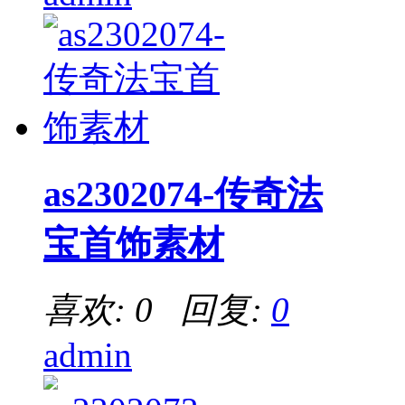
as2302074-传奇法
宝首饰素材
喜欢: 0 回复:
0
admin