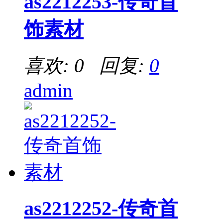
as2212253-传奇首
饰素材
喜欢: 0 回复:
0
admin
as2212252-传奇首