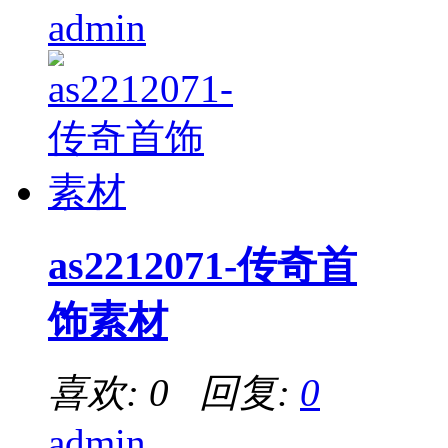
admin
as2212071-传奇首
饰素材
喜欢: 0 回复:
0
admin