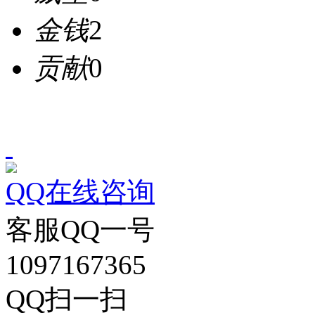
金钱
2
贡献
0
QQ在线咨询
客服QQ一号
1097167365
QQ扫一扫