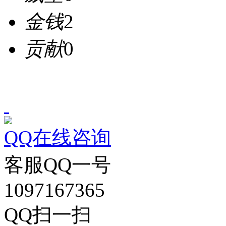
金钱
2
贡献
0
QQ在线咨询
客服QQ一号
1097167365
QQ扫一扫