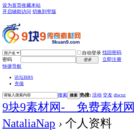
设为首页
收藏本站
开启辅助访问
切换到窄版
找回密码
自动登录
密码
立即注册
登录
快捷导航
论坛
BBS
充值
搜索
热搜:
活动
交友
discuz
搜索
9块9素材网-＿免费素材
NataliaNap
›
个人资料