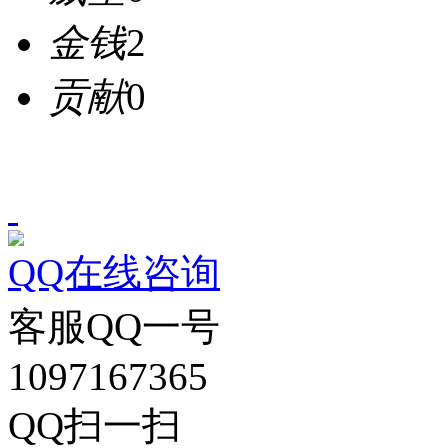
金钱
2
贡献
0
QQ在线咨询
客服QQ一号
1097167365
QQ扫一扫