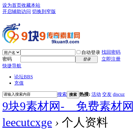
设为首页
收藏本站
开启辅助访问
切换到窄版
找回密码
自动登录
密码
立即注册
登录
快捷导航
论坛
BBS
充值
搜索
热搜:
活动
交友
discuz
搜索
9块9素材网-＿免费素材
leecutcxge
›
个人资料