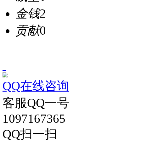
金钱
2
贡献
0
QQ在线咨询
客服QQ一号
1097167365
QQ扫一扫