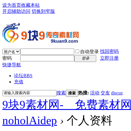
设为首页
收藏本站
开启辅助访问
切换到窄版
找回密码
自动登录
密码
立即注册
登录
快捷导航
论坛
BBS
充值
搜索
热搜:
活动
交友
discuz
搜索
9块9素材网-＿免费素材
noholAidep
›
个人资料