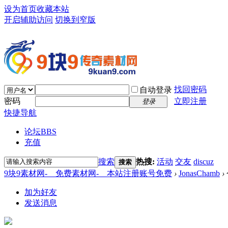
设为首页
收藏本站
开启辅助访问
切换到窄版
找回密码
自动登录
密码
立即注册
登录
快捷导航
论坛
BBS
充值
搜索
热搜:
活动
交友
discuz
搜索
9块9素材网-＿免费素材网-＿本站注册账号免费
›
JonasChamb
›
加为好友
发送消息