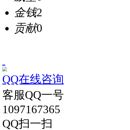
金钱
2
贡献
0
QQ在线咨询
客服QQ一号
1097167365
QQ扫一扫