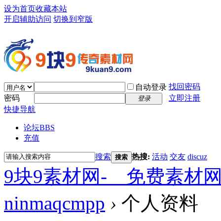
设为首页
收藏本站
开启辅助访问
切换到窄版
找回密码
自动登录
密码
立即注册
登录
快捷导航
论坛
BBS
充值
搜索
热搜:
活动
交友
discuz
搜索
9块9素材网-＿免费素材
ninmaqcmpp
›
个人资料