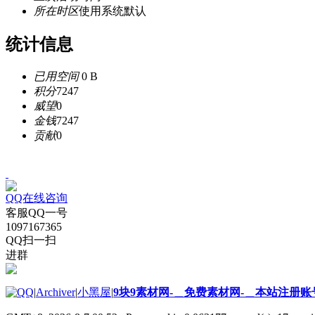
所在时区
使用系统默认
统计信息
已用空间
0 B
积分
7247
威望
0
金钱
7247
贡献
0
QQ在线咨询
客服QQ一号
1097167365
QQ扫一扫
进群
|
Archiver
|
小黑屋
|
9块9素材网-＿免费素材网-＿本站注册账