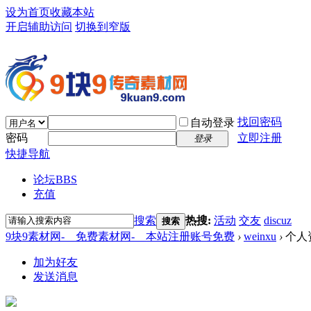
设为首页
收藏本站
开启辅助访问
切换到窄版
找回密码
自动登录
密码
立即注册
登录
快捷导航
论坛
BBS
充值
搜索
热搜:
活动
交友
discuz
搜索
9块9素材网-＿免费素材网-＿本站注册账号免费
›
weinxu
›
个人
加为好友
发送消息