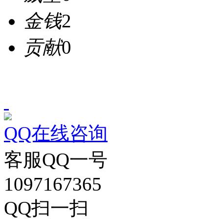
金钱
2
贡献
0
QQ在线咨询
客服QQ一号
1097167365
QQ扫一扫