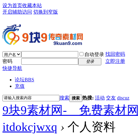
设为首页
收藏本站
开启辅助访问
切换到窄版
找回密码
自动登录
密码
立即注册
登录
快捷导航
论坛
BBS
充值
搜索
热搜:
活动
交友
discuz
搜索
9块9素材网-＿免费素材
itdokcjwxq
›
个人资料