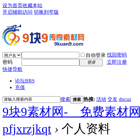
设为首页
收藏本站
开启辅助访问
切换到窄版
找回密码
自动登录
密码
立即注册
登录
快捷导航
论坛
BBS
充值
搜索
热搜:
活动
交友
discuz
搜索
9块9素材网-＿免费素材
pfjxrzjkqt
›
个人资料