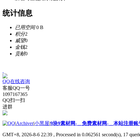
统计信息
已用空间
0 B
积分
2
威望
0
金钱
2
贡献
0
QQ在线咨询
客服QQ一号
1097167365
QQ扫一扫
进群
|
Archiver
|
小黑屋
|
9块9素材网-＿免费素材网-＿本站注册账
GMT+8, 2026-8-6 22:39
, Processed in 0.062561 second(s), 17 querie