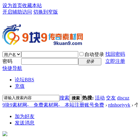
设为首页
收藏本站
开启辅助访问
切换到窄版
找回密码
自动登录
密码
立即注册
登录
快捷导航
论坛
BBS
充值
搜索
热搜:
活动
交友
discuz
搜索
9块9素材网-＿免费素材网-＿本站注册账号免费
›
rdnhoejyvk
›
加为好友
发送消息