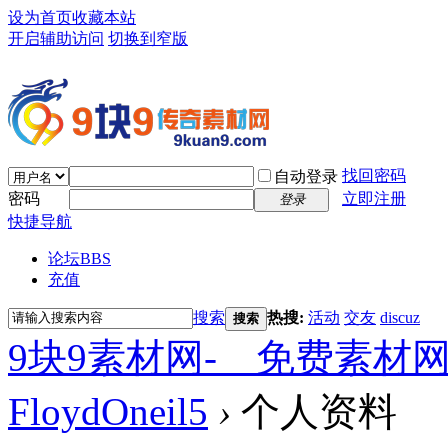
设为首页
收藏本站
开启辅助访问
切换到窄版
找回密码
自动登录
密码
立即注册
登录
快捷导航
论坛
BBS
充值
搜索
热搜:
活动
交友
discuz
搜索
9块9素材网-＿免费素材
FloydOneil5
›
个人资料