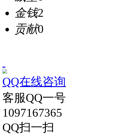
金钱
2
贡献
0
QQ在线咨询
客服QQ一号
1097167365
QQ扫一扫