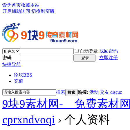
设为首页
收藏本站
开启辅助访问
切换到窄版
找回密码
自动登录
密码
立即注册
登录
快捷导航
论坛
BBS
充值
搜索
热搜:
活动
交友
discuz
搜索
9块9素材网-＿免费素材
cprxndvoqi
›
个人资料