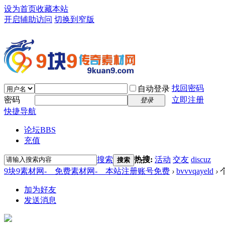
设为首页
收藏本站
开启辅助访问
切换到窄版
找回密码
自动登录
密码
立即注册
登录
快捷导航
论坛
BBS
充值
搜索
热搜:
活动
交友
discuz
搜索
9块9素材网-＿免费素材网-＿本站注册账号免费
›
bvvvqayeld
›
加为好友
发送消息