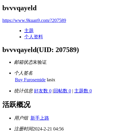
bvvvqayeld
https://www.9kuan9.com/?207589
主题
个人资料
bvvvqayeld
(UID: 207589)
邮箱状态
未验证
个人签名
Buy Furosemide
lasix
统计信息
好友数 0
|
回帖数 0
|
主题数 0
活跃概况
用户组
新手上路
注册时间
2024-2-21 04:56