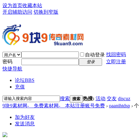
设为首页
收藏本站
开启辅助访问
切换到窄版
找回密码
自动登录
密码
立即注册
登录
快捷导航
论坛
BBS
充值
搜索
热搜:
活动
交友
discuz
搜索
9块9素材网-＿免费素材网-＿本站注册账号免费
›
oaanihtdsp
›
个
加为好友
发送消息