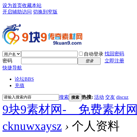
设为首页
收藏本站
开启辅助访问
切换到窄版
找回密码
自动登录
密码
立即注册
登录
快捷导航
论坛
BBS
充值
搜索
热搜:
活动
交友
discuz
搜索
9块9素材网-＿免费素材
cknuwxaysz
›
个人资料