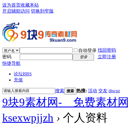
设为首页
收藏本站
开启辅助访问
切换到窄版
找回密码
自动登录
密码
立即注册
登录
快捷导航
论坛
BBS
充值
搜索
热搜:
活动
交友
discuz
搜索
9块9素材网-＿免费素材
ksexwpjjzh
›
个人资料