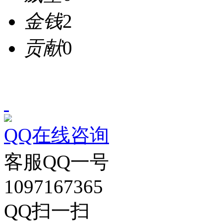
金钱
2
贡献
0
QQ在线咨询
客服QQ一号
1097167365
QQ扫一扫